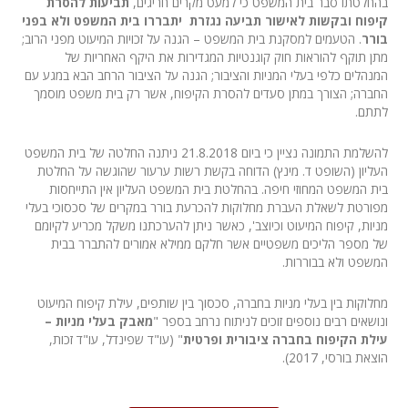
בהחלטתו סבר בית המשפט כי למעט מקרים חריגים,
תביעות להסרת
קיפוח ובקשות לאישור תביעה נגזרת יתבררו בית המשפט ולא בפני
בורר
. הטעמים למסקנת בית המשפט – הגנה על זכויות המיעוט מפני הרוב;
מתן תוקף להוראות חוק קוגנטיות המגדירות את היקף האחריות של
המנהלים כלפי בעלי המניות והציבור; הגנה על הציבור הרחב הבא במגע עם
החברה; הצורך במתן סעדים להסרת הקיפוח, אשר רק בית משפט מוסמך
לתתם.
להשלמת התמונה נציין כי ביום 21.8.2018 ניתנה החלטה של בית המשפט
העליון (השופט ד. מינץ) הדוחה בקשת רשות ערעור שהוגשה על החלטת
בית המשפט המחוזי חיפה. בהחלטת בית המשפט העליון אין התייחסות
מפורטת לשאלת העברת מחלוקות להכרעת בורר במקרים של סכסוכי בעלי
מניות, קיפוח המיעוט וכיוצב', כאשר ניתן להערכתנו משקל מכריע לקיומם
של מספר הליכים משפטיים אשר חלקם ממילא אמורים להתברר בבית
המשפט ולא בבוררות.
מחלוקות בין בעלי מניות בחברה, סכסוך בין שותפים, עילת קיפוח המיעוט
ונושאים רבים נוספים זוכים לניתוח נרחב בספר "
מאבק בעלי מניות –
עילת הקיפוח בחברה ציבורית ופרטית
" (עו"ד שפינדל, עו"ד זכות,
הוצאת בורסי, 2017).