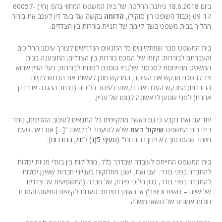
ביום 18.6.2018 ניתנה החלטה של בית המשפט המחוזי בהפ (חי') 60057-
09-17 (כבוד השופט רון סוקול),
הדוחה
בקשה של בעל דין לעכב את בירור
ההליך בבית משפט בשל קיומה של תניית בוררות בין הצדדים.
בית המשפט סבר שמתקיימים כל התנאים הנדרשים לצורך עיכוב ההליכים
והעברתם לבוררות: קיומו של הסכם בוררות בין הצדדים; התובענה בבית
המשפט מתייחסת לסכסוך שלגביו הוסכם לפנות לבוררות; בעל הדין שהוא
צד להסכם מבקש את העיכוב; המבקש מוכן לעשות את הדרוש לקיום
הבוררות; המבקש העלה את בקשתו לעיכוב הליכים (בכתב ההגנה או בדרך
אחרת) לפני שטען לראשונה לגופו של עניין.
יחד עם זאת נקבע כי גם כאשר מתקיימים כל התנאים לעיכוב ההליכים, נותר
בידי בית המשפט
שיקול דעת
שלא להיעתר לבקשה: "[…] אם ראה טעם
מיוחד שהסכסוך לא יידון בבוררות" (
סעיף 5(ג)
ל
חוק הבוררות
).
בית המשפט התייחס לעובדה שבדרך כלל, מחלוקות בין בעלי מניות יכולות
להתברר בפני בורר. עם זאת, ישנן מחלוקות בענייני חברות שאינן יכולות
להתברר בפני בורר, כגון הליכי פירוק של חברה (המשפיעים על צדדים
שלישיים – נושים וכיוצב') או באותן נסיבות: טענות לקיפוח המיעוט והפרת
חובות אמונים של נושאי משרה.