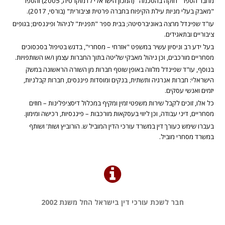
מחבר הספר "חוקה בהסכמה" (המכון הישראלי לדמוקרטיה, 2005) והספר
"מאבק בעלי מניות עילת הקיפוח בחברה פרטית וציבורית" (בורסי, 2017).
עו"ד שפינדל מרצה באוניברסיטה; בבית ספר "תפנית" לניהול ופיננסים; בגופים
ציבוריים ובתאגידים.
בעל ידע רב וניסיון עשיר במשפט "אזרחי – מסחרי", בדגש בטיפול בסכסוכים
מסחריים מורכבים, וכן ניהול מאבקי שליטה בתוך החברות עצמן ו/או השותפויות.
בנוסף, עו"ד שפינדל מלווה באופן שוטף חברות מן השורה הראשונה במשק
הישראלי: חברות אנרגיה ותשתית, בנקים ומוסדות פיננסים, חברות קבלניות,
יזמים ואנשי עסקים.
כל אלו, זוכים לקבל שירות משפטי זמין ומקיף במכלול דיסציפלינות – חוזים
מסחריים, דיני עבודה, וכן ליווי בעסקאות מורכבות – פיננסיות, רכישה ומימון.
בעברו שימש כעורך דין במשרד עורכי הדין המוביל ש. הורוביץ ושות' ושותף
במשרד מסחרי מוביל.
חבר לשכת עורכי דין בישראל החל משנת 2002