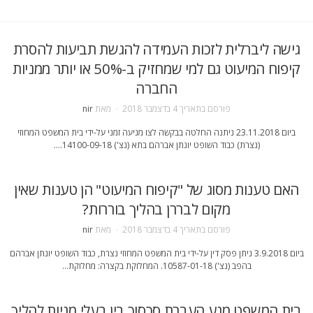
גישה ליברלית לזכות העמידה להגשת תביעות להסרת
קיפוח המיעוט גם למי שמחזיק ב-50% או יותר ממניות
החברה
פורסם בתאריך
4 בדצמבר 2018
מאת
nir
ביום 23.11.2018 ניתנה החלטה בבקשה לצו מניעה זמני על-ידי בית המשפט המחוזי
(נצרת) כבוד השופט יונתן אברהם בתא (נצ') 14100-09-18….
האם טענות מסוג של "קיפוח המיעוט" הן טענות שאין
מקום לבררן בהליך בוררות?
פורסם בתאריך
4 בדצמבר 2018
מאת
nir
ביום 3.9.2018 ניתן פסק דין על-ידי בית המשפט המחוזי נצרת, כבוד השופט יונתן אברהם
בהפב (נצ') 10587-01-18. המחלוקת בקצרה: מחלוקת…
בית המשפט מנע העברת סכסוך בין בעלי מניות להליך