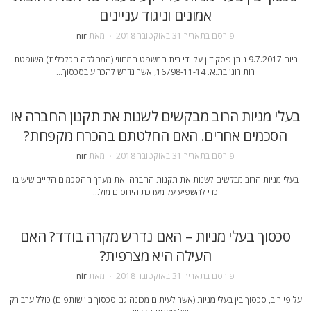
אמונים וניגוד עניינים
פורסם בתאריך
31 באוקטובר 2018
מאת
nir
ביום 9.7.2017 ניתן פסק דין על-ידי בית המשפט המחוזי (המחלקה הכלכלית) השופטת
רות רונן בת.א. 16798-11-14, אשר נדרש להכריע בסכסוך…
בעלי מניות הרוב מבקשים לשנות את תקנון החברה או
הסכמים אחרים. האם החלטתם בהכרח מקפחת?
פורסם בתאריך
31 באוקטובר 2018
מאת
nir
בעלי מניות הרוב מבקשים לשנות את תקנות החברה ואת מערך ההסכמים הקיים שיש בו
כדי להשפיע על מערכת היחסים מול…
סכסוך בעלי מניות – האם נדרש מקרה בודד? האם
העילה היא מצרפית?
פורסם בתאריך
31 באוקטובר 2018
מאת
nir
על פי רוב, סכסוך בין בעלי מניות (אשר לעיתים מכונה גם סכסוך בין שותפים) כולל ערב רק