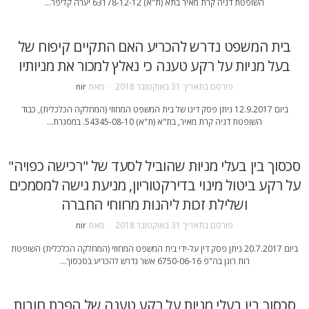
השופטת דניה קרת מאיר בתא (ת"א) 63178-12-12 יערה קליפר…
בית המשפט נדרש להכריע האם התקיים קיפוח של
בעל מניות על רקע טענה כי נאלץ למכור את מניותיו
פורסם בתאריך
31 באוקטובר 2018
מאת
nir
ביום 12.9.2017 ניתן פסק דינו של בית המשפט המחוזי (המחלקה הכלכלית), כבוד
השופטת דניה קרת מאיר, בת"א (ת"א) 54345-08-10. במסגרת…
סכסוך בין בעלי מניות שהוביל לסעד של "רכישה כפויה"
על רקע ביטול מינוי בדירקטוריון, מניעת גישה למסמכים
ושלילת זכות ליהנות מרווחי החברה
פורסם בתאריך
31 באוקטובר 2018
מאת
nir
ביום 20.7.2017 ניתן פסק דין על-ידי בית המשפט המחוזי (המחלקה הכלכלית) השופטת
רות רונן בה"פ 6750-06-16 אשר נדרש להכריע בסכסוך…
סכסוך בין בעלי מניות על רקע טענה של הפרת חובות